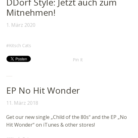
DDorf Style: Jetzt auch zum
Mitnehmen!
1. März 2020
Kitsch Cats
Pin It
EP No Hit Wonder
11. März 2018
Get our new single „Child of the 80s“ and the EP „No
Hit Wonder“ on iTunes & other stores!